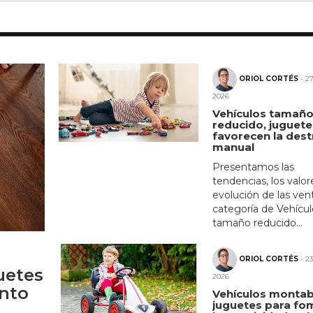
ORIOL CORTÉS
- 27
2026
Vehículos tamañ
reducido, juguet
favorecen la des
manual
Presentamos las
tendencias, los valore
evolución de las ven
categoría de Vehícul
tamaño reducido...
ORIOL CORTÉS
- 23
uetes
2026
nto
Vehículos montab
juguetes para fo