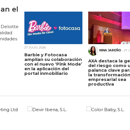
an el
 Deloitte
alidad
unidades
27 JULIO, 2026
NINA JAREÑO
- 27 
Barbie y Fotocasa
amplían su colaboración
AXA destaca la ge
con el nuevo ‘Pink Mode’
del riesgo como 
en la aplicación del
palanca clave par
portal inmobiliario
la transformació
empresarial sea
productiva