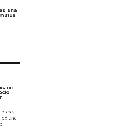
as: una
 mutua
echar
ocio
r
antes y
n de una
de
u