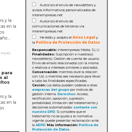
Autorizo el envío de newsletters y
avisos informativos personalizados de
interempresas.net
s y la
Autorizo el envío de
tas en la
comunicaciones de terceros vía
interempresas.net
os
He leído y acepto el
Aviso Legal
y
ño...
la
Política de Protección de Datos
Responsable:
Interempresas Media, S.L.U.
 JULIO,
Finalidades:
Suscripción a nuestra(s)
newsletter(s). Gestión de cuenta de usuario.
Envío de emails relacionados con la misma
o relativos a intereses similares o asociados.
 para
Conservación:
mientras dure la relación
con Ud., o mientras sea necesario para llevar
s al
a cabo las finalidades especificadas.
ltos
Cesión:
Los datos pueden cederse a otras
empresas del grupo
por motivos de
gestión interna.
Derechos:
Acceso,
s y la
rectificación, oposición, supresión,
tas en la
portabilidad, limitación del tratatamiento y
decisiones automatizadas:
contacte con
ón
nuestro DPD
. Si considera que el
tratamiento no se ajusta a la normativa
vigente, puede presentar reclamación ante
la
AEPD
.
Más información:
Política de
Protección de Datos
.