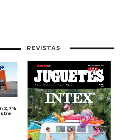
REVISTAS
un 2,7%
estre