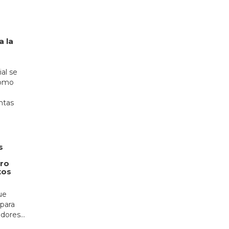
a la
ial se
como
n
ntas
s
ero
tos
ue
 para
ores...