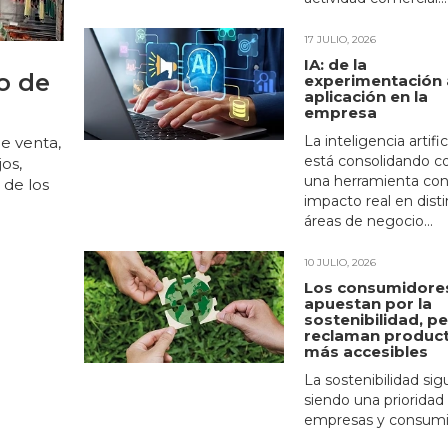
17 JULIO, 2026
IA: de la
o de
experimentación 
aplicación en la
empresa
La inteligencia artific
de venta,
está consolidando 
os,
una herramienta co
 de los
impacto real en disti
áreas de negocio...
10 JULIO, 2026
Los consumidore
apuestan por la
sostenibilidad, p
reclaman produc
más accesibles
La sostenibilidad sig
siendo una prioridad
empresas y consumid