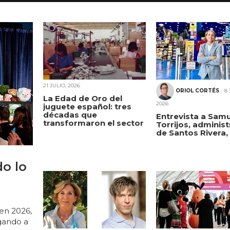
21 JULIO, 2026
ORIOL CORTÉS
- 8 
La Edad de Oro del
2026
juguete español: tres
décadas que
Entrevista a Sam
transformaron el sector
Torrijos, adminis
de Santos Rivera, 
o lo
 en 2026,
gando a