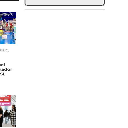
JULIO,
uel
trador
SL.