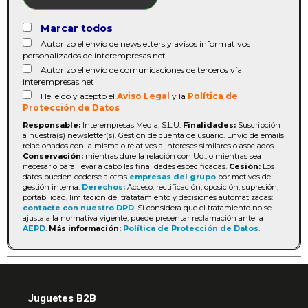
Marcar todos
Autorizo el envío de newsletters y avisos informativos
personalizados de interempresas.net
Autorizo el envío de comunicaciones de terceros vía
interempresas.net
He leído y acepto el
Aviso Legal
y la
Política de
Protección de Datos
Responsable:
Interempresas Media, S.L.U.
Finalidades:
Suscripción
a nuestra(s) newsletter(s). Gestión de cuenta de usuario. Envío de emails
relacionados con la misma o relativos a intereses similares o asociados.
Conservación:
mientras dure la relación con Ud., o mientras sea
necesario para llevar a cabo las finalidades especificadas.
Cesión:
Los
datos pueden cederse a otras
empresas del grupo
por motivos de
gestión interna.
Derechos:
Acceso, rectificación, oposición, supresión,
portabilidad, limitación del tratatamiento y decisiones automatizadas:
contacte con nuestro DPD
. Si considera que el tratamiento no se
ajusta a la normativa vigente, puede presentar reclamación ante la
AEPD
.
Más información:
Política de Protección de Datos
.
Juguetes B2B