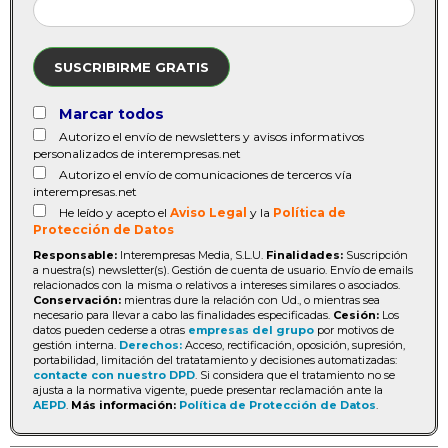
SUSCRIBIRME GRATIS
Marcar todos
Autorizo el envío de newsletters y avisos informativos
personalizados de interempresas.net
Autorizo el envío de comunicaciones de terceros vía
interempresas.net
He leído y acepto el
Aviso Legal
y la
Política de
Protección de Datos
Responsable:
Interempresas Media, S.L.U.
Finalidades:
Suscripción
a nuestra(s) newsletter(s). Gestión de cuenta de usuario. Envío de emails
relacionados con la misma o relativos a intereses similares o asociados.
Conservación:
mientras dure la relación con Ud., o mientras sea
necesario para llevar a cabo las finalidades especificadas.
Cesión:
Los
datos pueden cederse a otras
empresas del grupo
por motivos de
gestión interna.
Derechos:
Acceso, rectificación, oposición, supresión,
portabilidad, limitación del tratatamiento y decisiones automatizadas:
contacte con nuestro DPD
. Si considera que el tratamiento no se
ajusta a la normativa vigente, puede presentar reclamación ante la
AEPD
.
Más información:
Política de Protección de Datos
.