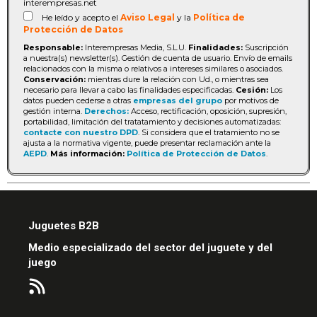
interempresas.net
He leído y acepto el
Aviso Legal
y la
Política de
Protección de Datos
Responsable:
Interempresas Media, S.L.U.
Finalidades:
Suscripción
a nuestra(s) newsletter(s). Gestión de cuenta de usuario. Envío de emails
relacionados con la misma o relativos a intereses similares o asociados.
Conservación:
mientras dure la relación con Ud., o mientras sea
necesario para llevar a cabo las finalidades especificadas.
Cesión:
Los
datos pueden cederse a otras
empresas del grupo
por motivos de
gestión interna.
Derechos:
Acceso, rectificación, oposición, supresión,
portabilidad, limitación del tratatamiento y decisiones automatizadas:
contacte con nuestro DPD
. Si considera que el tratamiento no se
ajusta a la normativa vigente, puede presentar reclamación ante la
AEPD
.
Más información:
Política de Protección de Datos
.
Juguetes B2B
Medio especializado del sector del juguete y del
juego