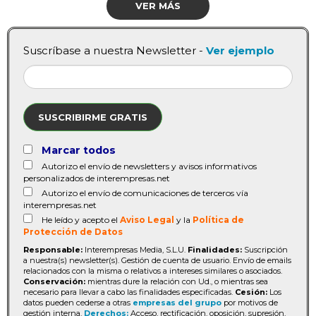
VER MÁS
Suscríbase a nuestra Newsletter -
Ver ejemplo
SUSCRIBIRME GRATIS
Marcar todos
Autorizo el envío de newsletters y avisos informativos
personalizados de interempresas.net
Autorizo el envío de comunicaciones de terceros vía
interempresas.net
He leído y acepto el
Aviso Legal
y la
Política de
Protección de Datos
Responsable:
Interempresas Media, S.L.U.
Finalidades:
Suscripción
a nuestra(s) newsletter(s). Gestión de cuenta de usuario. Envío de emails
relacionados con la misma o relativos a intereses similares o asociados.
Conservación:
mientras dure la relación con Ud., o mientras sea
necesario para llevar a cabo las finalidades especificadas.
Cesión:
Los
datos pueden cederse a otras
empresas del grupo
por motivos de
gestión interna.
Derechos:
Acceso, rectificación, oposición, supresión,