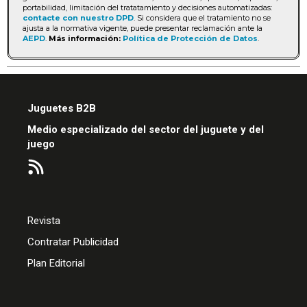
portabilidad, limitación del tratatamiento y decisiones automatizadas:
contacte con nuestro DPD
. Si considera que el tratamiento no se
ajusta a la normativa vigente, puede presentar reclamación ante la
AEPD
.
Más información:
Política de Protección de Datos
.
Juguetes B2B
Medio especializado del sector del juguete y del
juego
Revista
Contratar Publicidad
Plan Editorial