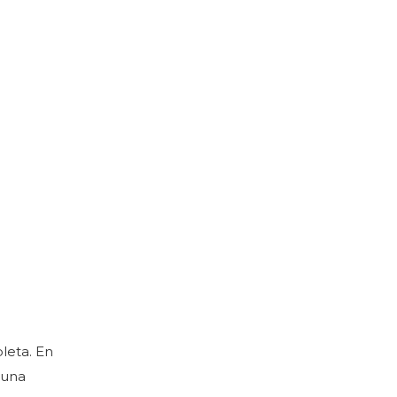
leta. En
 una