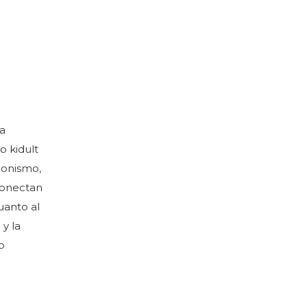
ia
o kidult
ionismo,
conectan
uanto al
 y la
o