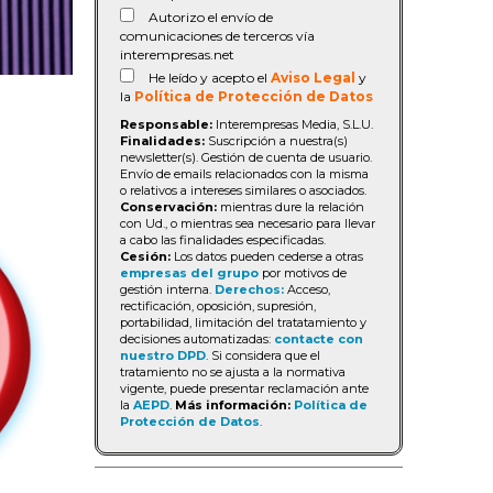
Autorizo el envío de
comunicaciones de terceros vía
interempresas.net
He leído y acepto el
Aviso Legal
y
la
Política de Protección de Datos
Responsable:
Interempresas Media, S.L.U.
Finalidades:
Suscripción a nuestra(s)
newsletter(s). Gestión de cuenta de usuario.
Envío de emails relacionados con la misma
o relativos a intereses similares o asociados.
Conservación:
mientras dure la relación
con Ud., o mientras sea necesario para llevar
a cabo las finalidades especificadas.
Cesión:
Los datos pueden cederse a otras
empresas del grupo
por motivos de
gestión interna.
Derechos:
Acceso,
rectificación, oposición, supresión,
portabilidad, limitación del tratatamiento y
decisiones automatizadas:
contacte con
nuestro DPD
. Si considera que el
tratamiento no se ajusta a la normativa
vigente, puede presentar reclamación ante
la
AEPD
.
Más información:
Política de
Protección de Datos
.