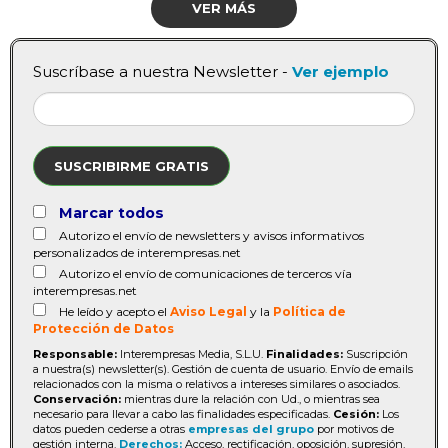
VER MÁS
Suscríbase a nuestra Newsletter -
Ver ejemplo
SUSCRIBIRME GRATIS
Marcar todos
Autorizo el envío de newsletters y avisos informativos
personalizados de interempresas.net
Autorizo el envío de comunicaciones de terceros vía
interempresas.net
He leído y acepto el
Aviso Legal
y la
Política de
Protección de Datos
Responsable:
Interempresas Media, S.L.U.
Finalidades:
Suscripción
a nuestra(s) newsletter(s). Gestión de cuenta de usuario. Envío de emails
relacionados con la misma o relativos a intereses similares o asociados.
Conservación:
mientras dure la relación con Ud., o mientras sea
necesario para llevar a cabo las finalidades especificadas.
Cesión:
Los
datos pueden cederse a otras
empresas del grupo
por motivos de
gestión interna.
Derechos:
Acceso, rectificación, oposición, supresión,