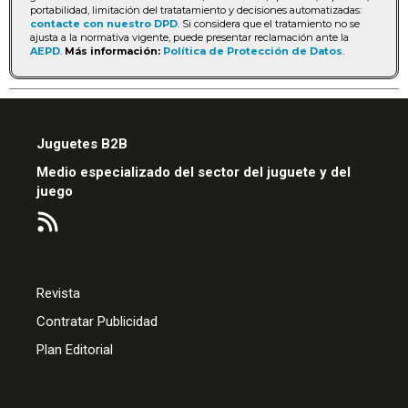
portabilidad, limitación del tratatamiento y decisiones automatizadas:
contacte con nuestro DPD
. Si considera que el tratamiento no se
ajusta a la normativa vigente, puede presentar reclamación ante la
AEPD
.
Más información:
Política de Protección de Datos
.
Juguetes B2B
Medio especializado del sector del juguete y del
juego
Revista
Contratar Publicidad
Plan Editorial