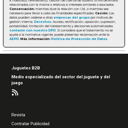
a nuestra(s) newsletter(s). Gestión de cuenta de usuario. Envío de emails
relacionados con la misma o relativos a intereses similares o asociados.
Conservación:
mientras dure la relación con Ud., o mientras sea
necesario para llevar a cabo las finalidades especificadas.
Cesión:
Los
datos pueden cederse a otras
empresas del grupo
por motivos de
gestión interna.
Derechos:
Acceso, rectificación, oposición, supresión,
portabilidad, limitación del tratatamiento y decisiones automatizadas:
contacte con nuestro DPD
. Si considera que el tratamiento no se
ajusta a la normativa vigente, puede presentar reclamación ante la
AEPD
.
Más información:
Política de Protección de Datos
.
Juguetes B2B
Medio especializado del sector del juguete y del
juego
Revista
Contratar Publicidad