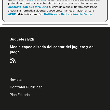
portabilidad, limitación del tratatamiento y decisiones automatizadas:
contacte con nuestro DPD
. Si considera que el tratamiento no se
ajusta a la normativa vigente, puede presentar reclamación ante la
AEPD
.
Más información:
Política de Protección de Datos
.
Juguetes B2B
Medio especializado del sector del juguete y del
juego
Revista
Contratar Publicidad
Plan Editorial