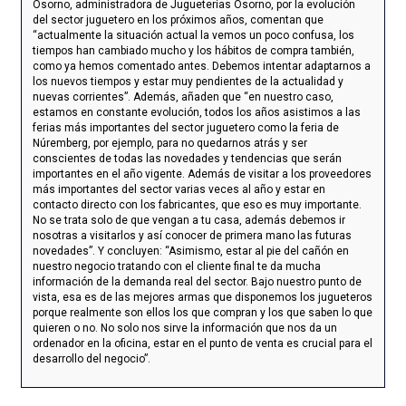
Osorno, administradora de Jugueterías Osorno, por la evolución
del sector juguetero en los próximos años, comentan que
“actualmente la situación actual la vemos un poco confusa, los
tiempos han cambiado mucho y los hábitos de compra también,
como ya hemos comentado antes. Debemos intentar adaptarnos a
los nuevos tiempos y estar muy pendientes de la actualidad y
nuevas corrientes”. Además, añaden que “en nuestro caso,
estamos en constante evolución, todos los años asistimos a las
ferias más importantes del sector juguetero como la feria de
Núremberg, por ejemplo, para no quedarnos atrás y ser
conscientes de todas las novedades y tendencias que serán
importantes en el año vigente. Además de visitar a los proveedores
más importantes del sector varias veces al año y estar en
contacto directo con los fabricantes, que eso es muy importante.
No se trata solo de que vengan a tu casa, además debemos ir
nosotras a visitarlos y así conocer de primera mano las futuras
novedades”. Y concluyen: “Asimismo, estar al pie del cañón en
nuestro negocio tratando con el cliente final te da mucha
información de la demanda real del sector. Bajo nuestro punto de
vista, esa es de las mejores armas que disponemos los jugueteros
porque realmente son ellos los que compran y los que saben lo que
quieren o no. No solo nos sirve la información que nos da un
ordenador en la oficina, estar en el punto de venta es crucial para el
desarrollo del negocio”.