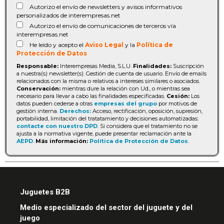
Autorizo el envío de newsletters y avisos informativos
personalizados de interempresas.net
Autorizo el envío de comunicaciones de terceros vía
interempresas.net
He leído y acepto el
Aviso Legal
y la
Política de
Protección de Datos
Responsable:
Interempresas Media, S.L.U.
Finalidades:
Suscripción
a nuestra(s) newsletter(s). Gestión de cuenta de usuario. Envío de emails
relacionados con la misma o relativos a intereses similares o asociados.
Conservación:
mientras dure la relación con Ud., o mientras sea
necesario para llevar a cabo las finalidades especificadas.
Cesión:
Los
datos pueden cederse a otras
empresas del grupo
por motivos de
gestión interna.
Derechos:
Acceso, rectificación, oposición, supresión,
portabilidad, limitación del tratatamiento y decisiones automatizadas:
contacte con nuestro DPD
. Si considera que el tratamiento no se
ajusta a la normativa vigente, puede presentar reclamación ante la
AEPD
.
Más información:
Política de Protección de Datos
.
Juguetes B2B
Medio especializado del sector del juguete y del
juego