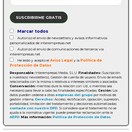
SUSCRIBIRME GRATIS
Marcar todos
Autorizo el envío de newsletters y avisos informativos
personalizados de interempresas.net
Autorizo el envío de comunicaciones de terceros vía
interempresas.net
He leído y acepto el
Aviso Legal
y la
Política de
Protección de Datos
Responsable:
Interempresas Media, S.L.U.
Finalidades:
Suscripción
a nuestra(s) newsletter(s). Gestión de cuenta de usuario. Envío de emails
relacionados con la misma o relativos a intereses similares o asociados.
Conservación:
mientras dure la relación con Ud., o mientras sea
necesario para llevar a cabo las finalidades especificadas.
Cesión:
Los
datos pueden cederse a otras
empresas del grupo
por motivos de
gestión interna.
Derechos:
Acceso, rectificación, oposición, supresión,
portabilidad, limitación del tratatamiento y decisiones automatizadas:
contacte con nuestro DPD
. Si considera que el tratamiento no se
ajusta a la normativa vigente, puede presentar reclamación ante la
AEPD
.
Más información:
Política de Protección de Datos
.