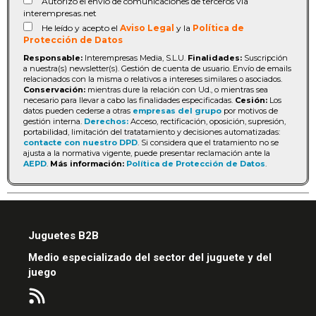
Autorizo el envío de comunicaciones de terceros vía
interempresas.net
He leído y acepto el
Aviso Legal
y la
Política de
Protección de Datos
Responsable:
Interempresas Media, S.L.U.
Finalidades:
Suscripción
a nuestra(s) newsletter(s). Gestión de cuenta de usuario. Envío de emails
relacionados con la misma o relativos a intereses similares o asociados.
Conservación:
mientras dure la relación con Ud., o mientras sea
necesario para llevar a cabo las finalidades especificadas.
Cesión:
Los
datos pueden cederse a otras
empresas del grupo
por motivos de
gestión interna.
Derechos:
Acceso, rectificación, oposición, supresión,
portabilidad, limitación del tratatamiento y decisiones automatizadas:
contacte con nuestro DPD
. Si considera que el tratamiento no se
ajusta a la normativa vigente, puede presentar reclamación ante la
AEPD
.
Más información:
Política de Protección de Datos
.
Juguetes B2B
Medio especializado del sector del juguete y del
juego