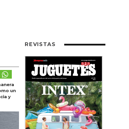
REVISTAS
manera
como un
cia y