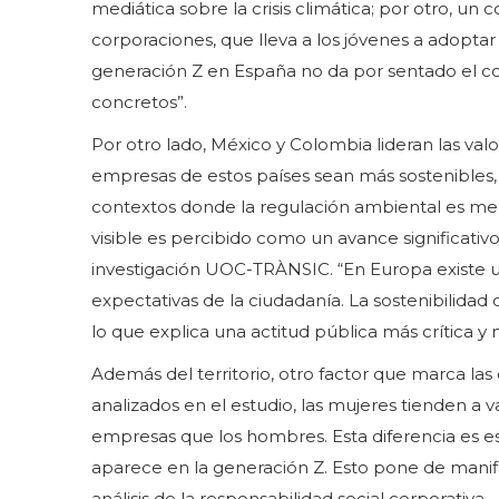
mediática sobre la crisis climática; por otro, un 
corporaciones, que lleva a los jóvenes a adoptar
generación Z en España no da por sentado el c
concretos”.
Por otro lado, México y Colombia lideran las valo
empresas de estos países sean más sostenibles, s
contextos donde la regulación ambiental es meno
visible es percibido como un avance significativ
investigación UOC-TRÀNSIC. “En Europa existe 
expectativas de la ciudadanía. La sostenibilidad
lo que explica una actitud pública más crítica 
Además del territorio, otro factor que marca las 
analizados en el estudio, las mujeres tienden a 
empresas que los hombres. Esta diferencia es e
aparece en la generación Z. Esto pone de manifi
análisis de la responsabilidad social corporativa.