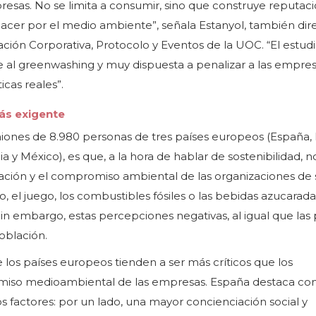
esas. No se limita a consumir, sino que construye reputac
acer por el medio ambiente”, señala Estanyol, también dir
ión Corporativa, Protocolo y Eventos de la UOC. “El estud
 al greenwashing y muy dispuesta a penalizar a las empre
icas reales”.
ás exigente
niones de 8.980 personas de tres países europeos (España, I
a y México), es que, a la hora de hablar de sostenibilidad, n
ación y el compromiso ambiental de las organizaciones de 
 el juego, los combustibles fósiles o las bebidas azucarada
in embargo, estas percepciones negativas, al igual que las p
oblación.
de los países europeos tienden a ser más críticos que los
romiso medioambiental de las empresas. España destaca co
os factores: por un lado, una mayor concienciación social y