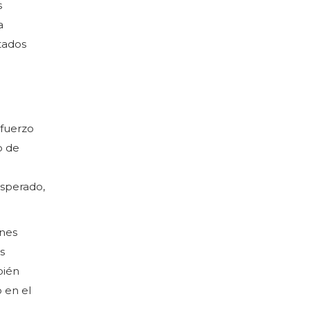
s
a
tados
sfuerzo
o de
esperado,
ones
s
bién
 en el