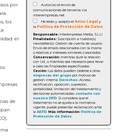
isos por
Autorizo el envío de
comunicaciones de terceros vía
ara
interempresas.net
, los
He leído y acepto el
Aviso Legal
y
la
Política de Protección de Datos
te
Responsable:
Interempresas Media, S.L.U.
lidad: el
Finalidades:
Suscripción a nuestra(s)
newsletter(s). Gestión de cuenta de usuario.
Envío de emails relacionados con la misma
o relativos a intereses similares o asociados.
Conservación:
mientras dure la relación
con Ud., o mientras sea necesario para llevar
a cabo las finalidades especificadas.
nos
Cesión:
Los datos pueden cederse a otras
empresas del grupo
por motivos de
gestión interna.
Derechos:
Acceso,
empresas
rectificación, oposición, supresión,
portabilidad, limitación del tratatamiento y
decisiones automatizadas:
contacte con
nuestro DPD
. Si considera que el
cias de
tratamiento no se ajusta a la normativa
vigente, puede presentar reclamación ante
cipan
la
AEPD
.
Más información:
Política de
Protección de Datos
.
CO).
orma