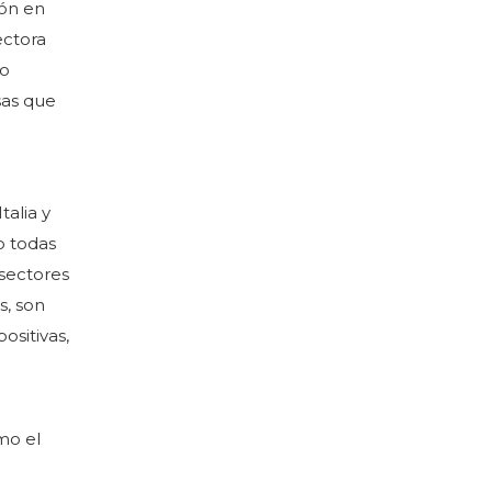
ión en
ectora
io
sas que
talia y
o todas
sectores
s, son
ositivas,
mo el