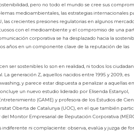
ostenibilidad, pero no todo el mundo se cree sus comprom
oblemas medioambientales, las estrategias internacionales p
 las crecientes presiones regulatorias en algunos mercados
petuosos con el medioambiente y el compromiso de una par
municación corporativa se ha desplazado hacia la sostenibi
imos años en un componente clave de la reputación de las
en ser sostenibles lo son en realidad, ni todos los ciudada
. La generación Z, aquellos nacidos entre 1995 y 2009, es
ashing, y parece estar dispuesta a penalizar a aquellas 
concluye un nuevo estudio liderado por Elisenda Estanyol,
Entretenimiento (GAME) y profesora de los Estudios de Cien
rsitat Oberta de Catalunya (UOC), en el que también parti
y del Monitor Empresarial de Reputación Corporativa (MER
 indiferente ni complaciente: observa, evalúa y juzga de f