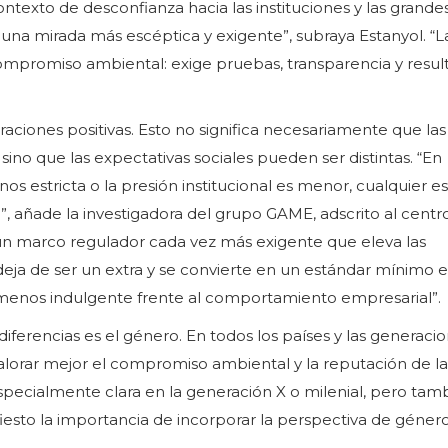
contexto de desconfianza hacia las instituciones y las grande
 una mirada más escéptica y exigente”, subraya Estanyol. “L
ompromiso ambiental: exige pruebas, transparencia y resul
raciones positivas. Esto no significa necesariamente que las
ino que las expectativas sociales pueden ser distintas. “En
s estricta o la presión institucional es menor, cualquier e
o”, añade la investigadora del grupo GAME, adscrito al centr
un marco regulador cada vez más exigente que eleva las
 deja de ser un extra y se convierte en un estándar mínimo 
y menos indulgente frente al comportamiento empresarial”.
diferencias es el género. En todos los países y las generaci
valorar mejor el compromiso ambiental y la reputación de la
specialmente clara en la generación X o milenial, pero tam
esto la importancia de incorporar la perspectiva de género