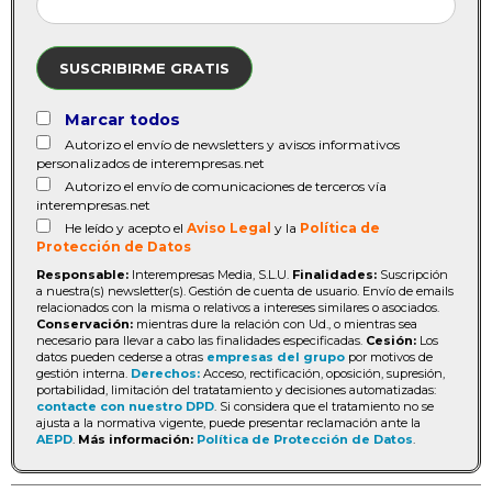
SUSCRIBIRME GRATIS
Marcar todos
Autorizo el envío de newsletters y avisos informativos
personalizados de interempresas.net
Autorizo el envío de comunicaciones de terceros vía
interempresas.net
He leído y acepto el
Aviso Legal
y la
Política de
Protección de Datos
Responsable:
Interempresas Media, S.L.U.
Finalidades:
Suscripción
a nuestra(s) newsletter(s). Gestión de cuenta de usuario. Envío de emails
relacionados con la misma o relativos a intereses similares o asociados.
Conservación:
mientras dure la relación con Ud., o mientras sea
necesario para llevar a cabo las finalidades especificadas.
Cesión:
Los
datos pueden cederse a otras
empresas del grupo
por motivos de
gestión interna.
Derechos:
Acceso, rectificación, oposición, supresión,
portabilidad, limitación del tratatamiento y decisiones automatizadas:
contacte con nuestro DPD
. Si considera que el tratamiento no se
ajusta a la normativa vigente, puede presentar reclamación ante la
AEPD
.
Más información:
Política de Protección de Datos
.