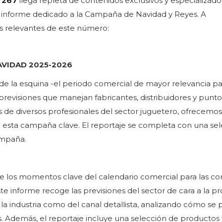
 267
llega repleta de contenidos exclusivos y especializado
l informe dedicado a la Campaña de Navidad y Reyes. A
s relevantes de este número:
AVIDAD 2025-2026
e la esquina -el periodo comercial de mayor relevancia pa
 previsiones que manejan fabricantes, distribuidores y punt
es de diversos profesionales del sector juguetero, ofrecemo
a esta campaña clave. El reportaje se completa con una se
ampaña.
de los momentos clave del calendario comercial para las c
este informe recoge las previsiones del sector de cara a la p
a industria como del canal detallista, analizando cómo se
. Además, el reportaje incluye una selección de productos 