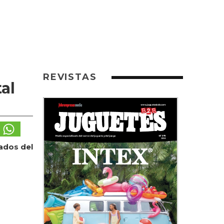
REVISTAS
al
zados del