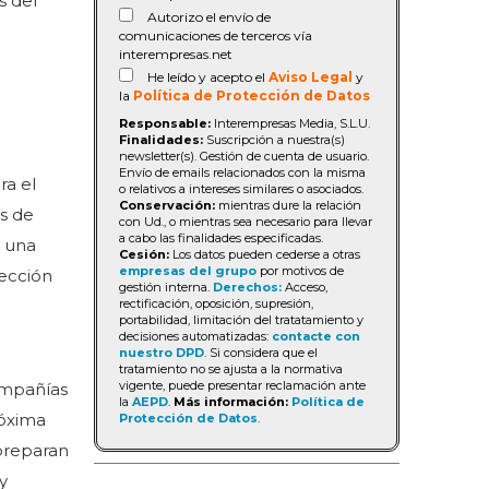
s del
Autorizo el envío de
comunicaciones de terceros vía
interempresas.net
He leído y acepto el
Aviso Legal
y
la
Política de Protección de Datos
Responsable:
Interempresas Media, S.L.U.
Finalidades:
Suscripción a nuestra(s)
newsletter(s). Gestión de cuenta de usuario.
Envío de emails relacionados con la misma
ra el
o relativos a intereses similares o asociados.
Conservación:
mientras dure la relación
os de
con Ud., o mientras sea necesario para llevar
a cabo las finalidades especificadas.
s una
Cesión:
Los datos pueden cederse a otras
empresas del grupo
por motivos de
lección
gestión interna.
Derechos:
Acceso,
rectificación, oposición, supresión,
portabilidad, limitación del tratatamiento y
decisiones automatizadas:
contacte con
nuestro DPD
. Si considera que el
tratamiento no se ajusta a la normativa
vigente, puede presentar reclamación ante
ompañías
la
AEPD
.
Más información:
Política de
róxima
Protección de Datos
.
 preparan
y