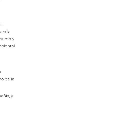
os
ara la
onsumo y
mbiental.
a
mo de la
añía, y