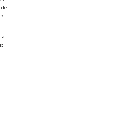
e de
a.
 y
ue