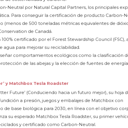
-Neutral por Natural Capital Partners, los principales ex
ática. Para conseguir la certificación de producto Carbon-Ne
 (menos de 500 toneladas métricas equivalentes de dióxi
Conservation de Canadá.
 100% certificado por el Forest Stewardship Council (FSC)
e agua para mejorar su reciclabilidad.
nseñar comportamientos ecológicos como la clasificación 
 protección de las abejas y la elección de fuentes de energía
r’ y Matchbox Tesla Roadster
ter Future’ (Conduciendo hacia un futuro mejor), su hoja d
 fundición a presión, juegos y embalajes de Matchbox con
 o de base biológica para 2030, en línea con el objetivo cor
l lanza su esperado Matchbox Tesla Roadster, su primer vehíc
eciclados y certificado como Carbon-Neutral.