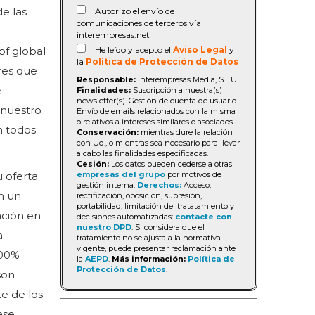
e las
Autorizo el envío de
comunicaciones de terceros vía
interempresas.net
He leído y acepto el
Aviso Legal
y
of global
la
Política de Protección de Datos
res que
Responsable:
Interempresas Media, S.L.U.
e
Finalidades:
Suscripción a nuestra(s)
newsletter(s). Gestión de cuenta de usuario.
 nuestro
Envío de emails relacionados con la misma
o relativos a intereses similares o asociados.
n todos
Conservación:
mientras dure la relación
con Ud., o mientras sea necesario para llevar
a cabo las finalidades especificadas.
Cesión:
Los datos pueden cederse a otras
empresas del grupo
por motivos de
 oferta
gestión interna.
Derechos:
Acceso,
n un
rectificación, oposición, supresión,
portabilidad, limitación del tratatamiento y
ación en
decisiones automatizadas:
contacte con
nuestro DPD
. Si considera que el
a
tratamiento no se ajusta a la normativa
vigente, puede presentar reclamación ante
100%
la
AEPD
.
Más información:
Política de
Protección de Datos
.
son
e de los
ase