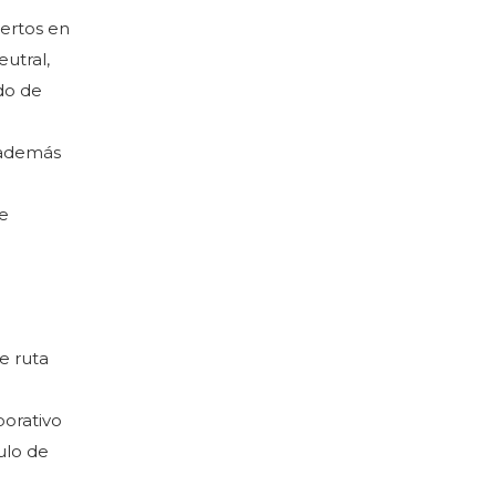
pertos en
utral,
do de
, además
de
e ruta
porativo
ulo de