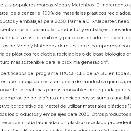
de sus populares marcas Mega y Matchbox. El incremento d
ttel de alcanzar el 100% de materiales plásticos reciclados,
oductos y embalajes para 2030. Pamela Gill-Alabaster, head 
s centramos en desarrollar productos y embalajes innovado
ateriales más sostenibles y principios de administración d
oductos de Mega y Matchbox demuestran el compromiso con
ales plásticos reciclados, reciclables o de base biológica e
turo más sostenible para la próxima generación”.
 certificados del programa TRUCIRCLE de SABIC en toda su
es que trabaja con esta empresa de la industria química, e
convertir las materias primas renovables de segunda gener
 La ampliación de la oferta anunciada hoy se suma a una list
tivo corporativo de Mattel de utilizar materiales plásticos 
todos los productos y embalajes para 2030. Otros productos 
ñecas de moda fabricada con plástico reciclado procedent
her-Price Bloques infantiles, fabricados con plásticos de b