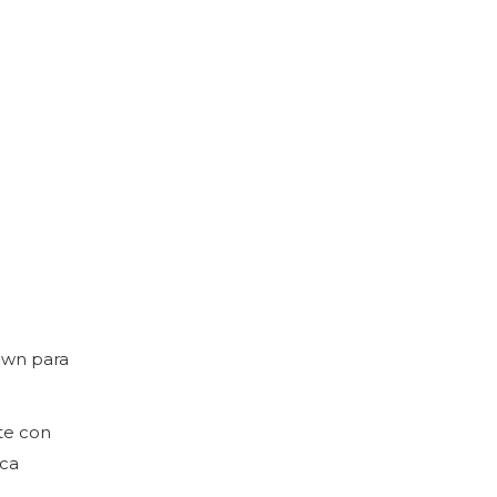
own para
te con
ica