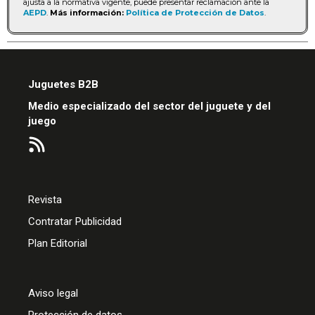
ajusta a la normativa vigente, puede presentar reclamación ante la
AEPD
.
Más información:
Política de Protección de Datos
.
Juguetes B2B
Medio especializado del sector del juguete y del
juego
Revista
Contratar Publicidad
Plan Editorial
Aviso legal
Protección de datos